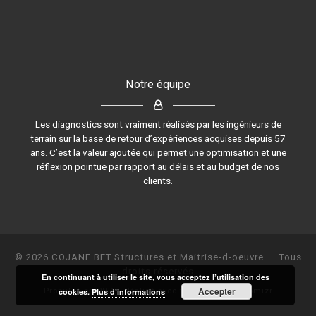
Notre équipe
Les diagnostics sont vraiment réalisés par les ingénieurs de
terrain sur la base de retour d’expériences acquises depuis 57
ans. C’est la valeur ajoutée qui permet une optimisation et une
réflexion pointue par rapport au délais et au budget de nos
clients.
© 2026
COJANE BET Structures et Maitrise-d-oeuvre
– Tous
droits réservés
En continuant à utiliser le site, vous acceptez l’utilisation des
Accepter
cookies.
Plus d’informations
Propulsé par
WP
– Réalisé avec the
Thème Customizr