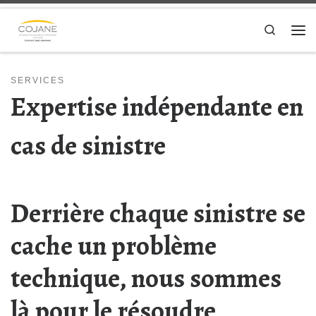
Passer au contenu
Search
Me
SERVICES
Expertise indépendante en
cas de sinistre
Derrière chaque sinistre se
cache un problème
technique, nous sommes
là pour le résoudre