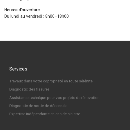
Heures d’ouverture
Du lundi au vendredi : 8h00–18h00
Services
Travaux dans votre copropriété en toute sérénité
Diagnostic des fissures
Assistance technique pour vos projets de rénovation
Diagnostic de sortie de décennale
Expertise indépendante en cas de sinistre